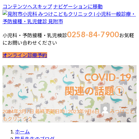
コンテンツへスキップ
ナビゲーションに移動
0258-84-7900
小児科・予防接種・乳児検診
お気軽
にお問い合わせください
オンライン診療予約
ホーム
最新情報
ご挨拶
診療案内
当院の取り組み
COVID-19
院長・スタッフブログ
お問合せ
院長ブログ
関連の話題①
スタッフブログ
2024年3月7日
最終更新日時 :
2023年9月6日
みつけこど
もクリニック
ホーム
院長先生のブログ