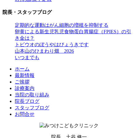
院長・スタッフブログ
定期的な運動はがん細胞の増殖を抑制する
卵黄による新生児乳児食物蛋白胃腸症（FPIES）の引
き金は？
トビウオのぼうやはびょうきです
山本山のひまわり畑 2026
いつまでも
ホーム
最新情報
ご挨拶
診療案内
当院の取り組み
院長ブログ
スタッフブログ
お問合せ
院長 土谷 修一