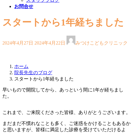
スタッフブログ
お問合せ
スタートから1年経ちました
最
2024年4月27日
2024年4月22日
みつけこどもクリニック
終
更
新
日
ホーム
時
院長先生のブログ
:
スタートから1年経ちました
早いもので開院してから、あっという間に1年が経ちまし
た。
これまで、ご来院くださった皆様、ありがとうございます。
まだまだ不慣れなことも多く、ご迷惑をかけることもあるか
と思いますが、皆様に満足した診療を受けていただけるよ