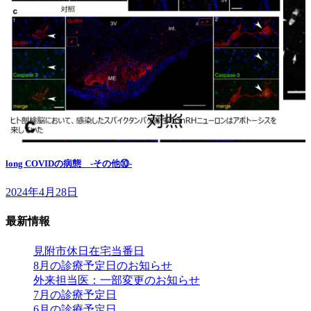
long COVIDの病態 -その他⑩-
2024年4月28日
最新情報
見附市休日在宅当番日
8月の診療予定日のお知らせ
外来担当医：一部変更のお知らせ
7月の診療予定日
6月の診療予定日