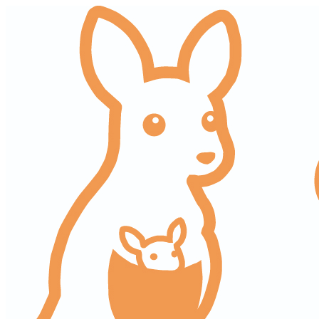
コ
ナ
ン
ビ
テ
ゲ
ン
ー
ツ
シ
へ
ョ
ス
ン
キ
に
ッ
移
プ
動