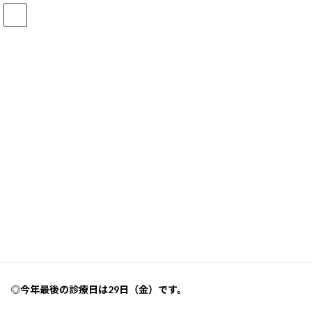
コ
ナ
ン
ビ
テ
ゲ
ン
ー
ツ
シ
12月の診療予定
へ
ョ
ス
ン
最
キ
に
2023年12月2日
2023年12月3日
みつけこどもクリニック
終
ッ
移
更
新
プ
動
日
時
ホーム
最新情報
12月の診療予定
:
毎週日曜と、木曜日は（7日、14日、21日）休診です。
12月30日（土）が休診のため、
12月28日（木）は終日診療
しま
す。
◎
今年最後の診療日は29日（金）です。