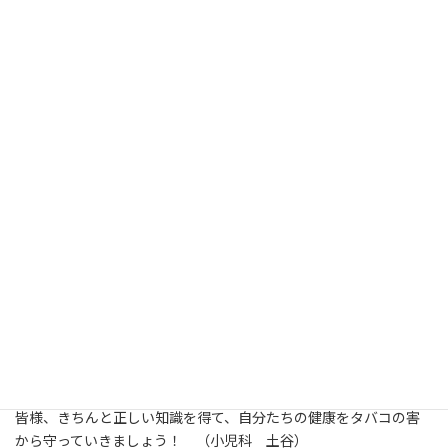
参加された小・中学校の皆様、最後の質問コーナまでお疲れ様で
したｗ
子どもの頃からの喘息持ちということもあり、僕自身は喫煙しま
せんが、小中学生の頃からの防煙教育は大切です。学生・教員の
皆様、きちんと正しい知識を得て、自分たちの健康をタバコの害
から守っていきましょう！ （小児科 土谷）