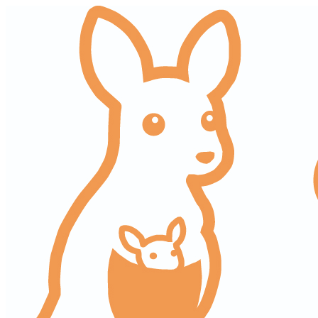
コ
ナ
ン
ビ
テ
ゲ
ン
ー
ツ
シ
へ
ョ
ス
ン
キ
に
ッ
移
プ
動