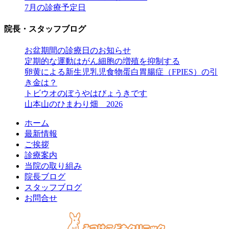
7月の診療予定日
院長・スタッフブログ
お盆期間の診療日のお知らせ
定期的な運動はがん細胞の増殖を抑制する
卵黄による新生児乳児食物蛋白胃腸症（FPIES）の引
き金は？
トビウオのぼうやはびょうきです
山本山のひまわり畑 2026
ホーム
最新情報
ご挨拶
診療案内
当院の取り組み
院長ブログ
スタッフブログ
お問合せ