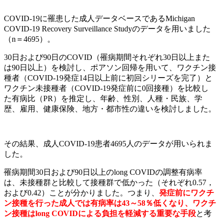
COVID-19に罹患した成人データベースであるMichigan
COVID-19 Recovery Surveillance Studyのデータを用いました
（n＝4695）。
30日および90日のCOVID（罹病期間それぞれ30日以上また
は90日以上）を検討し、ポアソン回帰を用いて、ワクチン接
種者（COVID-19発症14日以上前に初回シリーズを完了）と
ワクチン未接種者（COVID-19発症前に0回接種）を比較し
た有病比（PR）を推定し、年齢、性別、人種・民族、学
歴、雇用、健康保険、地方・都市性の違いを検討しました。
その結果、成人COVID-19患者4695人のデータが用いられま
した。
罹病期間30日および90日以上のlong COVIDの調整有病率
は、未接種群と比較して接種群で低かった（それぞれ0.57，
および0.42）ことが分かりました。つまり、
発症前にワクチ
ン接種を行った成人では有病率は43～58％低くなり、ワクチ
ン接種はlong COVIDによる負担を軽減する重要な手段
と考