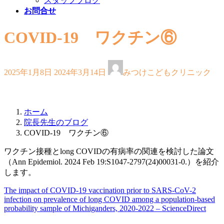
スタッフブログ
お問合せ
COVID-19 ワクチン⑥
最
2025年1月8日
2024年3月14日
みつけこどもクリニック
終
更
新
日
ホーム
時
院長先生のブログ
:
COVID-19 ワクチン⑥
ワクチン接種とlong COVIDの有病率の関連を検討した論文
（Ann Epidemiol. 2024 Feb 19:S1047-2797(24)00031-0.）を紹介
します。
The impact of COVID-19 vaccination prior to SARS-CoV-2
infection on prevalence of long COVID among a population-based
probability sample of Michiganders, 2020-2022 – ScienceDirect