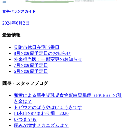
食事バランスガイド
2024年6月2日
最新情報
見附市休日在宅当番日
8月の診療予定日のお知らせ
外来担当医：一部変更のお知らせ
7月の診療予定日
6月の診療予定日
院長・スタッフブログ
卵黄による新生児乳児食物蛋白胃腸症（FPIES）の引
き金は？
トビウオのぼうやはびょうきです
山本山のひまわり畑 2026
いつまでも
痒みが増すメカニズムは？