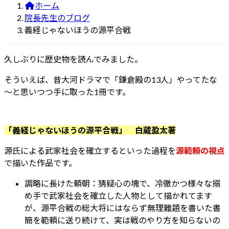
ホーム
院長先生のブログ
義経じゃないほうの源平合戦
久しぶりに歴史物を読んでみました。
そういえば、昔大河ドラマで「鎌倉殿の13人」やってたな
～と思いつつ手に取った1冊です。
「義経じゃないほうの源平合戦」 白蔵盈太著
源氏による武家社会を確立するといった過程を
源範頼の視点
で描いた作品です。
調略に長けた頼朝：猜疑心の塊で、冷徹かつ様々な搦
め手で武家社会を確立した人物として描かれてます
が、源平合戦の総大将にはならず無理難題を書いた書
簡を範頼に送り続けて、実は戦のやり方を知らないの