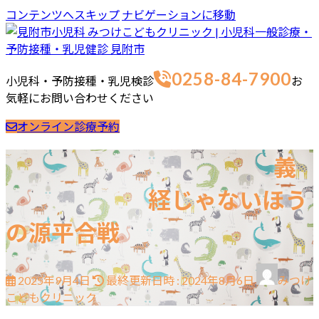
コンテンツへスキップ
ナビゲーションに移動
0258-84-7900
小児科・予防接種・乳児検診
お
気軽にお問い合わせください
オンライン診療予約
ホーム
最新情報
ご挨拶
診療案内
当院の取り組み
義
院長・スタッフブログ
お問合せ
院長ブログ
経じゃないほう
スタッフブログ
の源平合戦
2025年9月4日
最終更新日時 :
2024年8月6日
みつけ
こどもクリニック