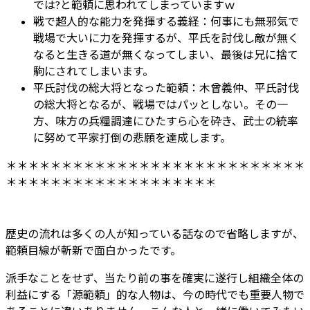
では?と範頼に思われてしまっていますｗ
戦で超人的な能力を発揮する義経：何事にも無邪気で
戦場で大いに力を発揮するが、平氏を討伐し敵が無く
なると生きる道が無くなってしまい、最後は兄に捨て
駒にされてしまいます。
平氏討伐の総大将となった範頼：木曾義仲、平氏討伐
の総大将となるが、戦場ではパッとしない。その一
方、味方の兵糧調達にひたすら心を砕き、武士の統率
に努めて平家打倒の悲願を達成します。
＊＊＊＊＊＊＊＊＊＊＊＊＊＊＊＊＊＊＊＊＊＊＊＊＊＊＊
＊＊＊＊＊＊＊＊＊＊＊＊＊＊＊＊＊＊＊
歴史の流れは多くの人が知っている話なので省略しますが、
範頼目線が斬新で面白かったです。
派手なことをせず、当たり前の事を確実に遂行し組織全体の
利益にする「源範頼」的な人物は、今の時代でも重要人物で