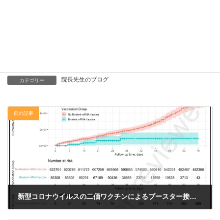
そして、今回印象に残ったのは18歳の牛 vs 8歳の牛の取り組みで
す。人間に例えると90歳 vs 40歳（牛年齢×5すると人間の年齢に
なるらしい）。90歳でもまだまだ現役という姿に、自分も負けて
られないなーっと思わざるを得ませんでしたｗ （小児科 土
谷）
院長先生のブログ
カテゴリー
前の記事
新型コロナウイルスの二価ワクチンによるブースター接種の入院や死亡の抑制効果
2023年5月4日