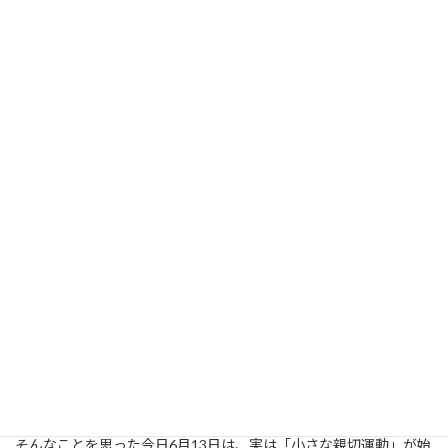
人間誰しも、せっかく生活するなら、幸福度の高い生活をしたい
ですよね！
親切が社会の習慣となるように、まずは、勇気をもって小さな親
切から始めてみては如何でしょうか。
そんなことを思った今日6月13日は、実は「小さな親切運動」が始