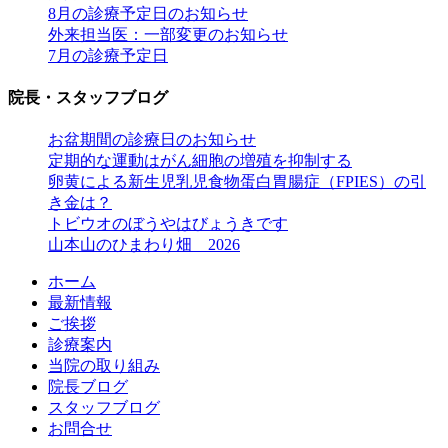
8月の診療予定日のお知らせ
外来担当医：一部変更のお知らせ
7月の診療予定日
院長・スタッフブログ
お盆期間の診療日のお知らせ
定期的な運動はがん細胞の増殖を抑制する
卵黄による新生児乳児食物蛋白胃腸症（FPIES）の引
き金は？
トビウオのぼうやはびょうきです
山本山のひまわり畑 2026
ホーム
最新情報
ご挨拶
診療案内
当院の取り組み
院長ブログ
スタッフブログ
お問合せ