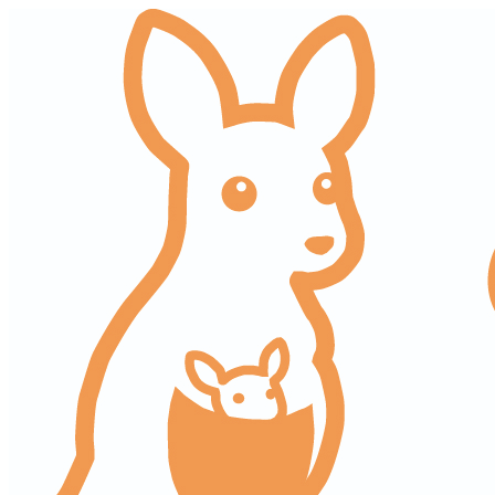
コ
ナ
ン
ビ
テ
ゲ
ン
ー
ツ
シ
へ
ョ
ス
ン
キ
に
ッ
移
プ
動