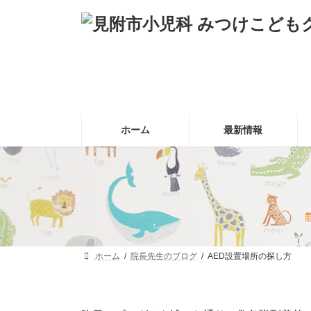
コ
ナ
ン
ビ
テ
ゲ
ン
ー
ツ
シ
へ
ョ
ス
ン
キ
に
ッ
移
ホーム
最新情報
プ
動
ホーム
院長先生のブログ
AED設置場所の探し方