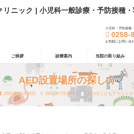
小児科・予防接種
0258-
お気軽にお問い合
ご挨拶
診療案内
当院の取り組み
AED設置場所の探し方
最
2023年10月15日
2023年7月13日
みつけこどもクリニック
終
更
新
日
時
: