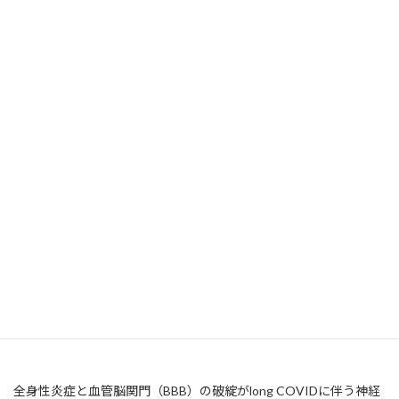
その結果、GFAP陽性アストロサイトのフラクタル次元解析では、
COVID-19患者で分枝の複雑さが減少し、GFAPと血管基底膜の骨
格を成すコラーゲンIVの共局在が減少していました。また、血管
基底膜は対照群と比較して形態的な不規則性が増加していまし
た。
COVID-19患者では血管径がとくに白質において増大し、TJ1の血
管内皮との共局在が減少、さらにAQP4とアストロサイトの共局在
が減少していました。
以上から、COVID-19剖検脳で血管基底膜の不規則性、血管内皮密
着結合の消失、アストロサイト足突起の減少、AQP4の減少が認め
られ、血液脳関門の破綻が示されました。
全身性炎症と血管脳関門（BBB）の破綻がlong COVIDに伴う神経