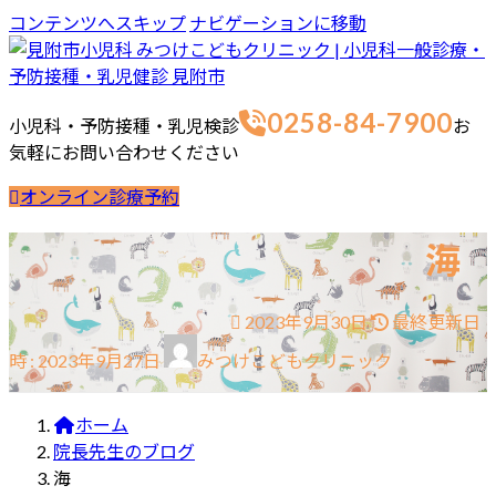
コンテンツへスキップ
ナビゲーションに移動
0258-84-7900
小児科・予防接種・乳児検診
お
気軽にお問い合わせください
オンライン診療予約
ホーム
最新情報
ご挨拶
診療案内
当院の取り組み
海
院長・スタッフブログ
お問合せ
院長ブログ
スタッフブログ
2023年9月30日
最終更新日
時 :
2023年9月27日
みつけこどもクリニック
ホーム
院長先生のブログ
海