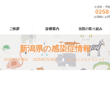
小児科・予
0258
お気軽にお
ご挨拶
診療案内
当院の取り組み
新潟県の感染症情報
最
2025年7月28日
2025年7月28日
みつけこどもクリニック
終
更
新
日
時
: