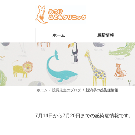
コ
ナ
ン
ビ
テ
ゲ
ン
ー
ツ
シ
へ
ョ
ホーム
最新情報
ス
ン
キ
に
ッ
移
プ
動
ホーム
院長先生のブログ
新潟県の感染症情報
7月14日から7月20日​​までの感染症情報です。