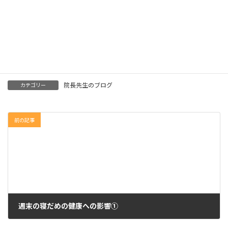
い影響を与えるようです。
普段おろそかにしがちですが、「睡眠」は大事ですね！ （小児
科 土谷）
院長先生のブログ
カテゴリー
前の記事
週末の寝だめの健康への影響①
2025年4月29日