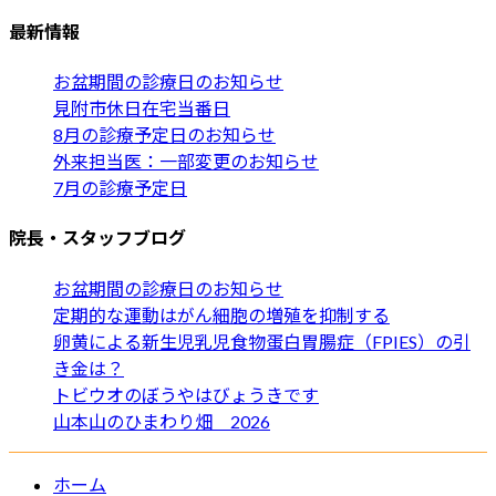
最新情報
お盆期間の診療日のお知らせ
見附市休日在宅当番日
8月の診療予定日のお知らせ
外来担当医：一部変更のお知らせ
7月の診療予定日
院長・スタッフブログ
お盆期間の診療日のお知らせ
定期的な運動はがん細胞の増殖を抑制する
卵黄による新生児乳児食物蛋白胃腸症（FPIES）の引
き金は？
トビウオのぼうやはびょうきです
山本山のひまわり畑 2026
ホーム