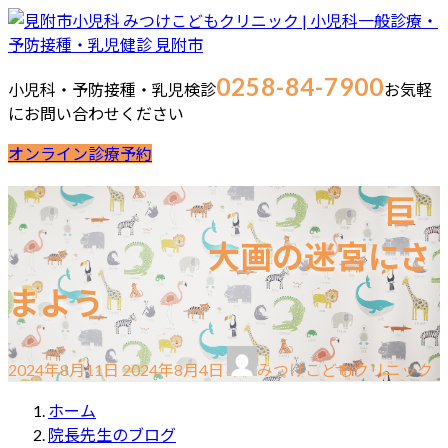
コ
ナ
ン
ビ
テ
ゲ
0258-84-7900
小児科・予防接種・乳児検診
お気軽
ン
ー
にお問い合わせください
ツ
シ
へ
ョ
オンライン診療予約
ス
ン
キ
に
ホーム
最新情報
ご挨拶
診療案内
当院の取り組み
巨
ッ
移
院長・スタッフブログ
お問合せ
プ
動
院長ブログ
大画の迷宮にさ
スタッフブログ
まよう
最
2024年8月11日
2024年8月4日
みつけこどもクリニック
終
更
ホーム
新
院長先生のブログ