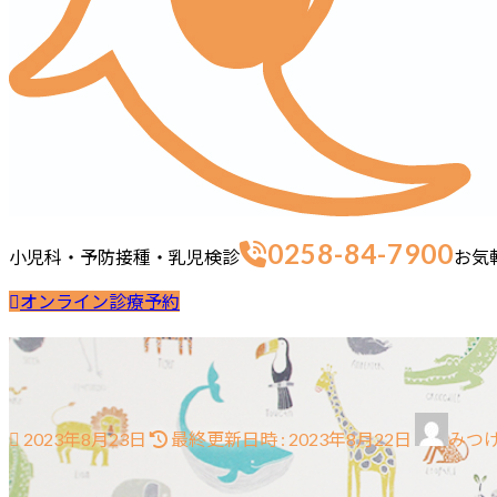
0258-84-7900
小児科・予防接種・乳児検診
お気
オンライン診療予約
ホーム
最新情報
ご挨拶
診療案内
当院の取り組み
院長・ス
院
ス
2023年8月23日
最終更新日時 :
2023年8月22日
みつ