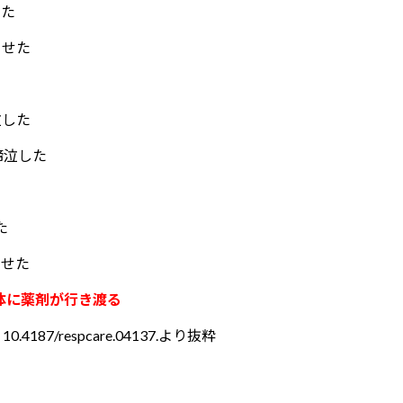
せた
させた
泣した
啼泣した
た
させた
体に薬剤が行き渡る
doi: 10.4187/respcare.04137.より抜粋