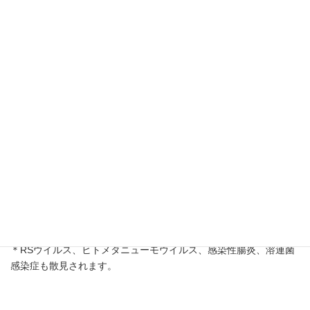
新潟県感染症情報（週報速報版）をお知らせします 令和5年第36
週 – 新潟県ホームページ (niigata.lg.jp)
◆クリニック周辺の感染症情報
＊新型コロナ感染症はピークを越えつつありますが、幅広い年齢
層で散発しており、注意が必要です。
＊インフルエンザAが散見されます（一部の保育園や学校に集積傾
向あり）。今後の感染拡大にご注意ください。
＊一部の保育園で手足口病が拡がってきました。今後の感染動向
にご注意ください。
＊RSウイルス、ヒトメタニューモウイルス、感染性腸炎、溶連菌
感染症も散見されます。