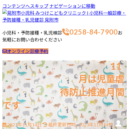
コンテンツへスキップ
ナビゲーションに移動
0258-84-7900
小児科・予防接種・乳児検診
お
気軽にお問い合わせください
オンライン診療予約
ホーム
最新情報
ご挨拶
診療案内
当院の取り組み
11
院長・スタッフブログ
お問合せ
月は児童虐
院長ブログ
スタッフブログ
待防止推進月間
です
2023年11月14日
最終更新日時 :
2023年11月14日