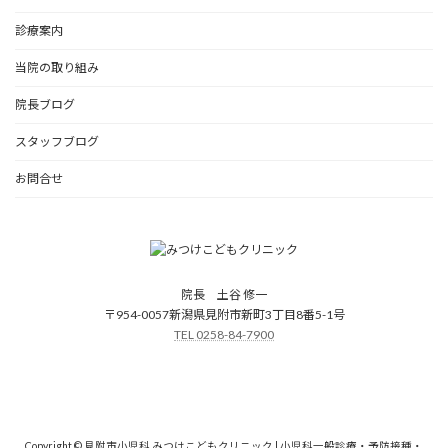
診療案内
当院の取り組み
院長ブログ
スタッフブログ
お問合せ
院長 土谷 修一
〒954-0057新潟県見附市新町3丁目8番5-1号
TEL 0258-84-7900
Copyright © 見附市小児科 みつけこどもクリニック | 小児科一般診療・予防接種・