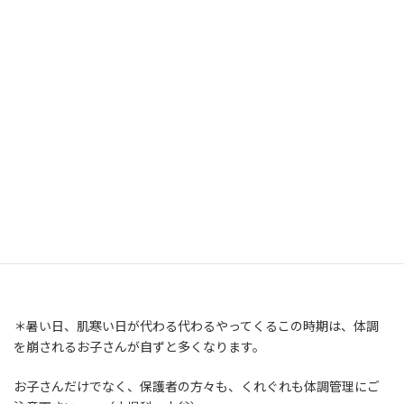
週 – 新潟県ホームページ (niigata.lg.jp)
◆クリニック周辺の感染症情報
＊溶連菌感染症が断続的に流行しています。ご注意下さい。
＊下痢・嘔吐を訴えるお子さんが増えてきました。手洗いなど、基
本的な感染対策をお願いします。
＊COVID-19が散発し、家庭内感染例もちらほら。今後の動向にご
注意下さい。
＊暑い日、肌寒い日が代わる代わるやってくるこの時期は、体調
を崩されるお子さんが自ずと多くなります。
お子さんだけでなく、保護者の方々も、くれぐれも体調管理にご