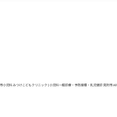
© 見附市小児科 みつけこどもクリニック | 小児科一般診療・予防接種・乳児健診 見附市 All Right