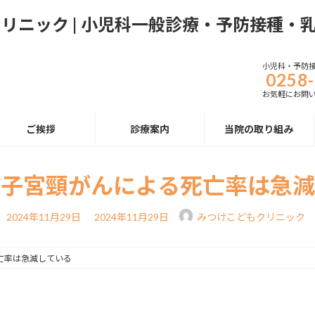
小児科・予防
0258-
お気軽にお問
ご挨拶
診療案内
当院の取り組み
は子宮頸がんによる死亡率は急減
最
2024年11月29日
2024年11月29日
みつけこどもクリニック
終
更
新
日
亡率は急減している
時
: