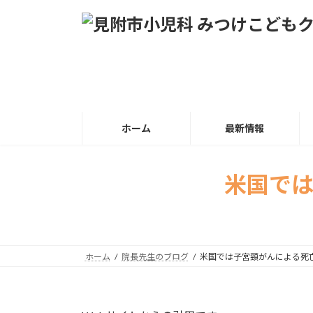
コ
ナ
ン
ビ
テ
ゲ
ン
ー
ツ
シ
へ
ョ
ス
ン
キ
に
ホーム
最新情報
ッ
移
プ
動
米国で
ホーム
院長先生のブログ
米国では子宮頸がんによる死