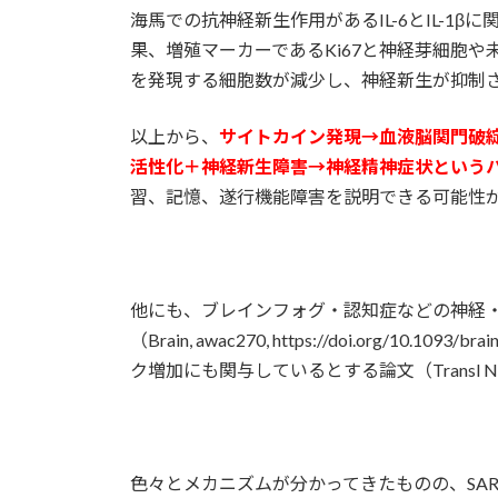
海馬での抗神経新生作用があるIL-6とIL-1
果、増殖マーカーであるKi67と神経芽細胞や
を発現する細胞数が減少し、神経新生が抑制
以上から、
サイトカイン発現→血液脳関門破
活性化＋神経新生障害→神経精神症状という
習、記憶、遂行機能障害を説明できる可能性
他にも、ブレインフォグ・認知症などの神経
（Brain, awac270, https://doi.org/
ク増加にも関与しているとする論文（Transl Neurod
色々とメカニズムが分かってきたものの、SAR