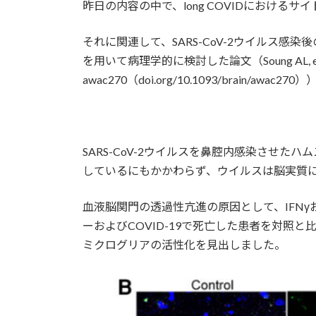
昨日の内容の中で、long COVIDにおけ
それに関連して、SARS-CoV-2ウイルス
を用いて病理学的に検討した論文（Soung AL, et al. B
awac270（doi.org/10.1093/brain/awac
SARS-CoV-2ウイルスを鼻腔内感染させ
しているにもかかわらず、ウイルスは脳実質
血液脳関門の透過性亢進の原因として、IFNγ
ーおよびCOVID-19で死亡した患者を対照と比
ミクログリアの活性化を見出しました。