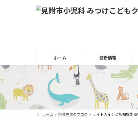
コ
ナ
ン
ビ
テ
ゲ
ン
ー
ツ
シ
へ
ョ
ス
ン
キ
に
ホーム
最新情報
ッ
移
プ
動
ホーム
院長先生のブログ
サイトカインと認知機能障