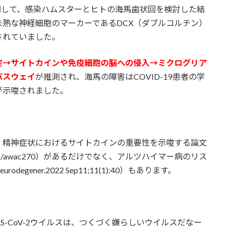
βに関して、感染ハムスターとヒトの海馬歯状回を検討した結
未熟な神経細胞のマーカーであるDCX（ダブルコルチン）
されていました。
綻→サイトカインや免疫細胞の脳への侵入→ミクログリア
パスウェイ
が推測され、海馬の障害はCOVID-19患者の学
が示唆されました。
・精神症状におけるサイトカインの重要性を示唆する論文
10.1093/brain/awac270）があるだけでなく、アルツハイマー病のリス
egener.2022 Sep11;11(1):40）もあります。
S-CoV-2ウイルスは、つくづく嫌らしいウイルスだなー