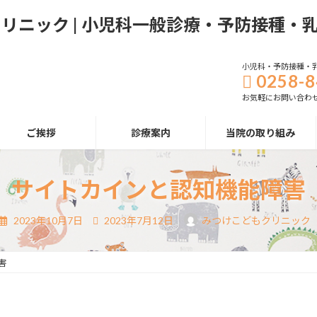
小児科・予防接種・
0258-8
お気軽にお問い合わ
ご挨拶
診療案内
当院の取り組み
サイトカインと認知機能障害
最
2023年10月7日
2023年7月12日
みつけこどもクリニック
終
更
新
日
害
時
: