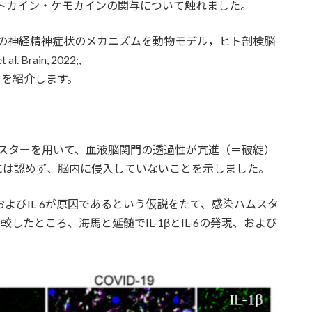
るサイトカイン・ケモカインの関与について触れました。
感染後の神経精神症状のメカニズムを動物モデル，ヒト剖検脳
rain, 2022;,
270））を紹介します。
たハムスターを用いて、血液脳関門の透過性が亢進（＝破綻）
には認めず、脳内に侵入していないことを示しました。
およびIL-6が原因であるという仮説をたて、感染ハムスタ
較したところ、海馬と延髄でIL-1βとIL-6の発現、および