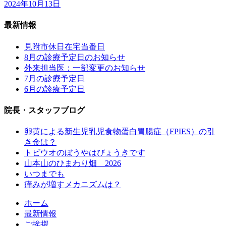
2024年10月13日
最新情報
見附市休日在宅当番日
8月の診療予定日のお知らせ
外来担当医：一部変更のお知らせ
7月の診療予定日
6月の診療予定日
院長・スタッフブログ
卵黄による新生児乳児食物蛋白胃腸症（FPIES）の引
き金は？
トビウオのぼうやはびょうきです
山本山のひまわり畑 2026
いつまでも
痒みが増すメカニズムは？
ホーム
最新情報
ご挨拶