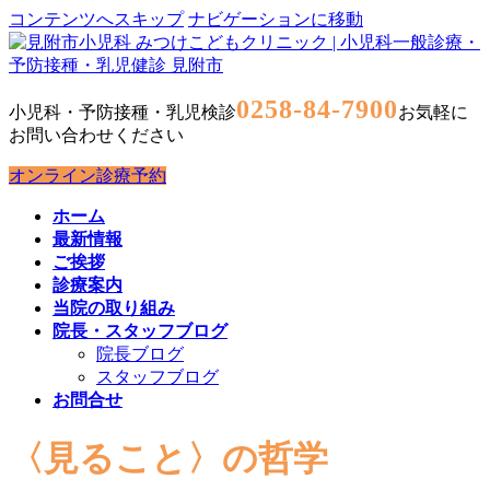
コンテンツへスキップ
ナビゲーションに移動
0258-84-7900
小児科・予防接種・乳児検診
お気軽に
お問い合わせください
オンライン診療予約
ホーム
最新情報
ご挨拶
診療案内
当院の取り組み
院長・スタッフブログ
院長ブログ
スタッフブログ
お問合せ
〈見ること〉の哲学