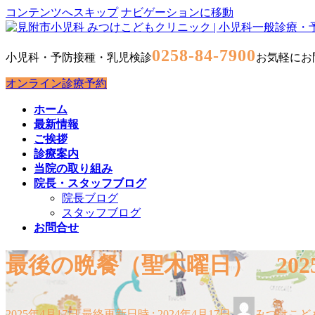
コンテンツへスキップ
ナビゲーションに移動
0258-84-7900
小児科・予防接種・乳児検診
お気軽にお
オンライン診療予約
ホーム
最新情報
ご挨拶
診療案内
当院の取り組み
院長・スタッフブログ
院長ブログ
スタッフブログ
お問合せ
最後の晩餐（聖木曜日） 202
2025年4月17日
最終更新日時 :
2024年4月17日
みつけこど