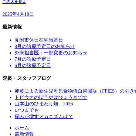
この人を見よ
2025年4月18日
最新情報
見附市休日在宅当番日
8月の診療予定日のお知らせ
外来担当医：一部変更のお知らせ
7月の診療予定日
6月の診療予定日
院長・スタッフブログ
卵黄による新生児乳児食物蛋白胃腸症（FPIES）の引き
トビウオのぼうやはびょうきです
山本山のひまわり畑 2026
いつまでも
痒みが増すメカニズムは？
ホーム
最新情報