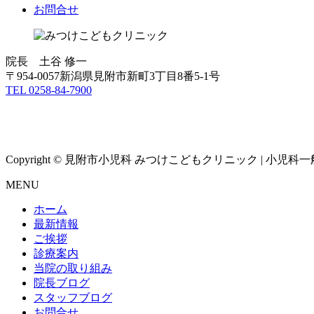
お問合せ
院長 土谷 修一
〒954-0057新潟県見附市新町3丁目8番5-1号
TEL 0258-84-7900
Copyright © 見附市小児科 みつけこどもクリニック | 小児科一般診
MENU
ホーム
最新情報
ご挨拶
診療案内
当院の取り組み
院長ブログ
スタッフブログ
お問合せ