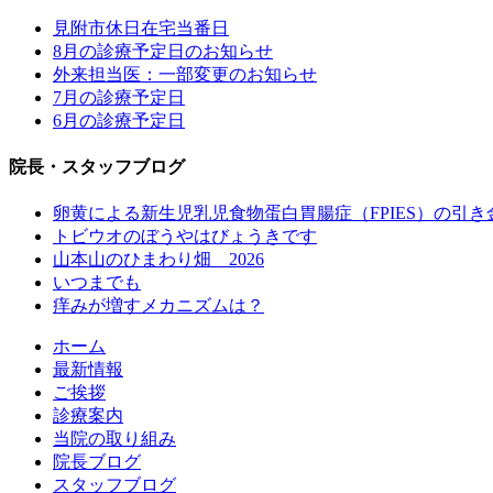
見附市休日在宅当番日
8月の診療予定日のお知らせ
外来担当医：一部変更のお知らせ
7月の診療予定日
6月の診療予定日
院長・スタッフブログ
卵黄による新生児乳児食物蛋白胃腸症（FPIES）の引き
トビウオのぼうやはびょうきです
山本山のひまわり畑 2026
いつまでも
痒みが増すメカニズムは？
ホーム
最新情報
ご挨拶
診療案内
当院の取り組み
院長ブログ
スタッフブログ