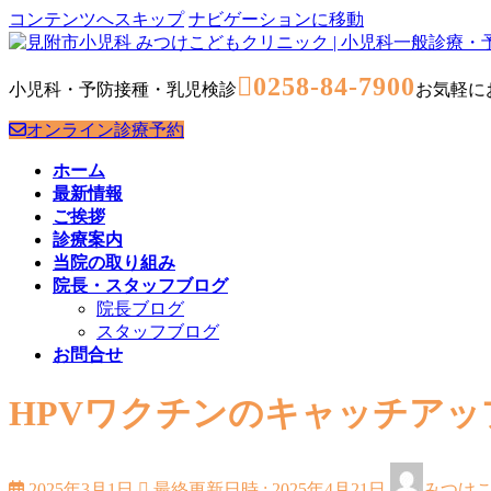
コンテンツへスキップ
ナビゲーションに移動
0258-84-7900
小児科・予防接種・乳児検診
お気軽に
オンライン診療予約
ホーム
最新情報
ご挨拶
診療案内
当院の取り組み
院長・スタッフブログ
院長ブログ
スタッフブログ
お問合せ
HPVワクチンのキャッチア
2025年3月1日
最終更新日時 :
2025年4月21日
みつけ