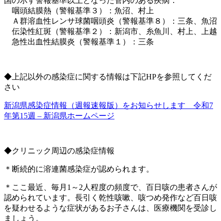
国の示す警報基準以上となった管内のある疾病：
咽頭結膜熱（警報基準３）：魚沼、村上
Ａ群溶血性レンサ球菌咽頭炎（警報基準８）：三条、魚沼
伝染性紅斑（警報基準２）：新潟市、糸魚川、村上、上越
急性出血性結膜炎（警報基準１）：三条
◆上記以外の感染症に関する情報は下記HPを参照してくだ
さい
新潟県感染症情報（週報速報版）をお知らせします 令和7
年第15週 – 新潟県ホームページ
◆クリニック周辺の感染症情報
＊断続的に溶連菌感染症が認められます。
＊ここ最近、毎月1～2人程度の頻度で、百日咳の患者さんが
認められています。長引く乾性咳嗽、咳つめ発作など百日咳
を疑わせるような症状があるお子さんは、医療機関を受診し
ましょう。