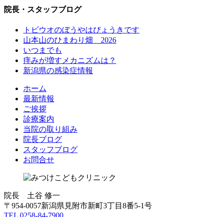
院長・スタッフブログ
トビウオのぼうやはびょうきです
山本山のひまわり畑 2026
いつまでも
痒みが増すメカニズムは？
新潟県の感染症情報
ホーム
最新情報
ご挨拶
診療案内
当院の取り組み
院長ブログ
スタッフブログ
お問合せ
院長 土谷 修一
〒954-0057新潟県見附市新町3丁目8番5-1号
TEL 0258-84-7900