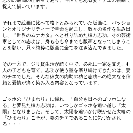
志功の最高の理解者であり、伴侶でもある妻・チエの視線で
捉えて描いています。
それまで絵画に比べて格下とみられていた版画に、パッショ
ンとオリジナリティーで革命を起こし、数々の名作を生み出
し、『世界のムナカタ』へと登り詰めた棟方志功。その芸術
家としての志功は、身も心も命までも版画となってしまうこ
とを願い、只々純粋に版画に全てを注ぎ込んできました。
その一方で、ジリ貧生活が続く中で、必死に一家を支え、4
人の子どもを育て、志功が使う墨を磨り続けてきたのは、妻
のチエでした。そんな彼女の内助の功と志功への絶大なる信
頼と愛情が痛く染み入る内容となっています。
ゴッホの『ひまわり』に憧れ、「自分も日本のゴッホにな
る」と夢見た棟方志功は、いつしかゴッホを追い越し『太
陽』となりました。そして、太陽を追いかけ咲かせた大輪の
『ひまわり』こそが、妻のチエであることに気づかされ
る・・・