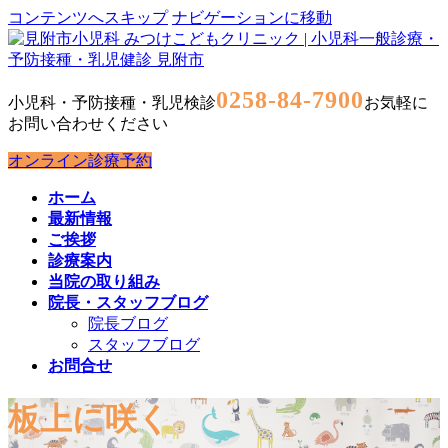
コンテンツへスキップ
ナビゲーションに移動
0258-84-7900
小児科・予防接種・乳児検診
お気軽に
お問い合わせください
オンライン診療予約
ホーム
最新情報
ご挨拶
診療案内
当院の取り組み
院長・スタッフブログ
院長ブログ
スタッフブログ
お問合せ
板上に咲く