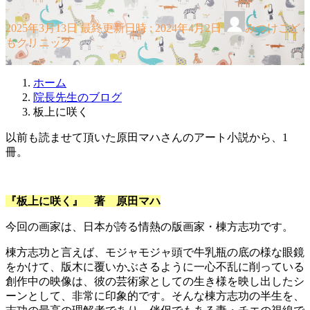
2025年3月13日
最終更新日時 :
2024年4月2日
みつけこど
もクリニック
ホーム
院長先生のブログ
板上に咲く
以前も読ませて頂いた原田マハさんのアート小説から、1
冊。
『板上に咲く』 著 原田マハ
今回の画家は、日本が誇る情熱の版画家・棟方志功です。
棟方志功と言えば、モジャモジャ頭で牛乳瓶の底の様な眼鏡
をかけて、版木に覆いかぶさるように一心不乱に削っている
創作中の映像は、彼の芸術家としての生き様を映し出したシ
ーンとして、非常に印象的です。そんな棟方志功の半生を、