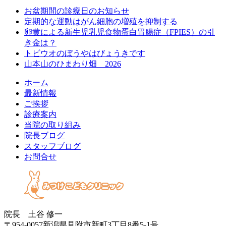
お盆期間の診療日のお知らせ
定期的な運動はがん細胞の増殖を抑制する
卵黄による新生児乳児食物蛋白胃腸症（FPIES）の引
き金は？
トビウオのぼうやはびょうきです
山本山のひまわり畑 2026
ホーム
最新情報
ご挨拶
診療案内
当院の取り組み
院長ブログ
スタッフブログ
お問合せ
院長 土谷 修一
〒954-0057新潟県見附市新町3丁目8番5-1号