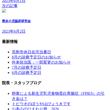
2023年6月1日
次の記事
県央小児臨床研究会
2023年6月2日
最新情報
見附市休日在宅当番日
8月の診療予定日のお知らせ
外来担当医：一部変更のお知らせ
7月の診療予定日
6月の診療予定日
院長・スタッフブログ
卵黄による新生児乳児食物蛋白胃腸症（FPIES）の引
き金は？
トビウオのぼうやはびょうきです
山本山のひまわり畑 2026