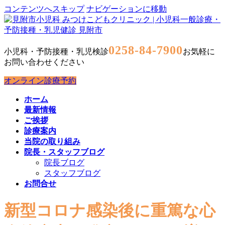
コンテンツへスキップ
ナビゲーションに移動
0258-84-7900
小児科・予防接種・乳児検診
お気軽に
お問い合わせください
オンライン診療予約
ホーム
最新情報
ご挨拶
診療案内
当院の取り組み
院長・スタッフブログ
院長ブログ
スタッフブログ
お問合せ
新型コロナ感染後に重篤な心