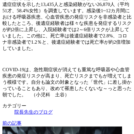
遺症症状を示した13,435人と感染経験がない26,870人（平均
51才、58.4%女性）を調査しています。感染後1~12カ月間に
おける呼吸器疾患、心血管疾患の発症リスクを非感染者と比
較したところ、後遺症経験者は様々な疾患を発症するリスク
が約2倍に上昇し、入院経験者では2～6倍リスクが上昇して
いました。この他に、死亡率は後遺症経験者で2.8%、コロ
ナ非感染者で1.2％と、後遺症経験者では死亡率が約2倍増加
していました。
COVID-19は、急性期症状が消えても重篤な呼吸器や心血管
疾患の発症リスクが高まり、死亡リスクまでもが増えてしま
う模様です。自分も論文の対象となった「世代」に差し掛か
っていることもあり、改めて罹患したくないな～っと思った
朝でした。 （小児科 土谷）
カテゴリー
院長先生のブログ
前の記事