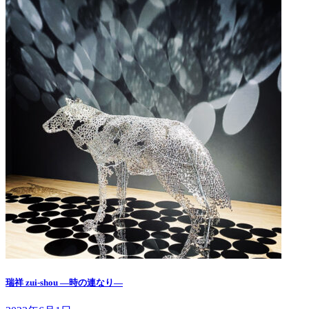
瑞祥 zui-shou —時の連なり—