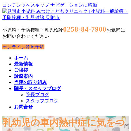
コンテンツへスキップ
ナビゲーションに移動
0258-84-7900
小児科・予防接種・乳児検診
お気軽に
お問い合わせください
オンライン診療予約
ホーム
最新情報
ご挨拶
診療案内
当院の取り組み
院長・スタッフブログ
院長ブログ
スタッフブログ
お問合せ
乳幼児の車内熱中症に気をつ