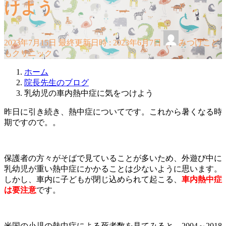
けよう
2023年7月15日
最終更新日時 :
2023年6月7日
みつけこど
もクリニック
ホーム
院長先生のブログ
乳幼児の車内熱中症に気をつけよう
昨日に引き続き、熱中症についてです。これから暑くなる時
期ですので。。
保護者の方々がそばで見ていることが多いため、外遊び中に
乳幼児が重い熱中症にかかることは少ないように思います。
しかし、車内に子どもが閉じ込められて起こる、
車内熱中症
は要注意
です。
米国の小児の熱中症による死者数を見てみると、2004～2018