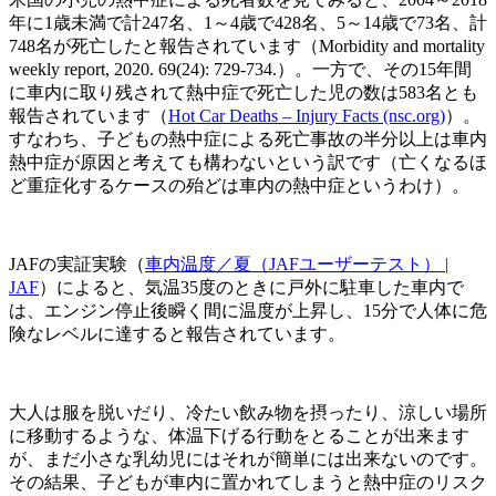
年に1歳未満で計247名、1～4歳で428名、5～14歳で73名、計
748名が死亡したと報告されています（Morbidity and mortality
weekly report, 2020. 69(24): 729-734.）。一方で、その15年間
に車内に取り残されて熱中症で死亡した児の数は583名とも
報告されています（
Hot Car Deaths – Injury Facts (nsc.org)
）。
すなわち、子どもの熱中症による死亡事故の半分以上は車内
熱中症が原因と考えても構わないという訳です（亡くなるほ
ど重症化するケースの殆どは車内の熱中症というわけ）。
JAFの実証実験（
車内温度／夏（JAFユーザーテスト） |
JAF
）によると、気温35度のときに戸外に駐車した車内で
は、エンジン停止後瞬く間に温度が上昇し、15分で人体に危
険なレベルに達すると報告されています。
大人は服を脱いだり、冷たい飲み物を摂ったり、涼しい場所
に移動するような、体温下げる行動をとることが出来ます
が、まだ小さな乳幼児にはそれが簡単には出来ないのです。
その結果、子どもが車内に置かれてしまうと熱中症のリスク