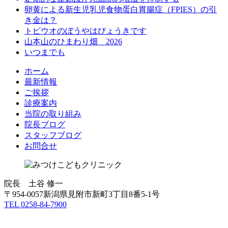
卵黄による新生児乳児食物蛋白胃腸症（FPIES）の引
き金は？
トビウオのぼうやはびょうきです
山本山のひまわり畑 2026
いつまでも
ホーム
最新情報
ご挨拶
診療案内
当院の取り組み
院長ブログ
スタッフブログ
お問合せ
院長 土谷 修一
〒954-0057新潟県見附市新町3丁目8番5-1号
TEL 0258-84-7900