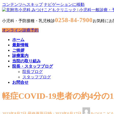
コンテンツへスキップ
ナビゲーションに移動
0258-84-7900
小児科・予防接種・乳児検診
お気軽にお
オンライン診療予約
ホーム
最新情報
ご挨拶
診療案内
当院の取り組み
院長・スタッフブログ
院長ブログ
スタッフブログ
お問合せ
軽症COVID-19患者の約4分
2023年8月7日
最終更新日時 :
2023年6月17日
みつけこど