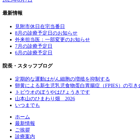
最新情報
見附市休日在宅当番日
8月の診療予定日のお知らせ
外来担当医：一部変更のお知らせ
7月の診療予定日
6月の診療予定日
院長・スタッフブログ
定期的な運動はがん細胞の増殖を抑制する
卵黄による新生児乳児食物蛋白胃腸症（FPIES）の引き
トビウオのぼうやはびょうきです
山本山のひまわり畑 2026
いつまでも
ホーム
最新情報
ご挨拶
診療案内