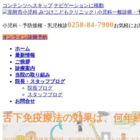
コンテンツへスキップ
ナビゲーションに移動
0258-84-7900
小児科・予防接種・乳児検診
お気軽にお
オンライン診療予約
ホーム
最新情報
ご挨拶
診療案内
当院の取り組み
院長・スタッフブログ
院長ブログ
スタッフブログ
お問合せ
舌下免疫療法の効果は、何年
2024年4月2日
最終更新日時 :
2023年9月26日
みつけこど