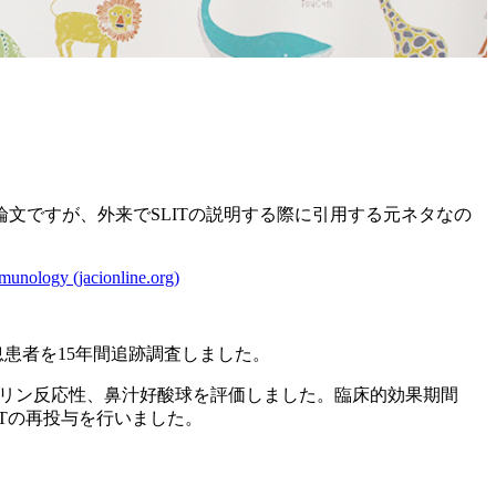
す。若干古めの論文ですが、外来でSLITの説明する際に引用する元ネタなの
mmunology (jacionline.org)
息患者を15年間追跡調査しました。
メタコリン反応性、鼻汁好酸球を評価しました。臨床的効果期間
Tの再投与を行いました。