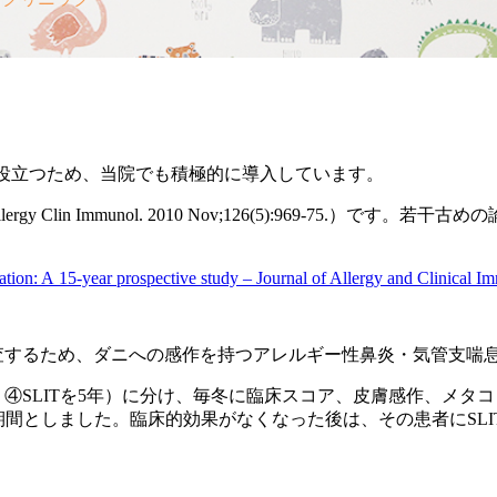
て役立つため、当院でも積極的に導入しています。
lin Immunol. 2010 Nov;126(5):969-75.）で
ation: A 15-year prospective study – Journal of Allergy and Clinical I
調査するため、ダニへの感作を持つアレルギー性鼻炎・気管支喘
4年、④SLITを5年）に分け、毎冬に臨床スコア、皮膚感作、
期間としました。臨床的効果がなくなった後は、その患者にSLI