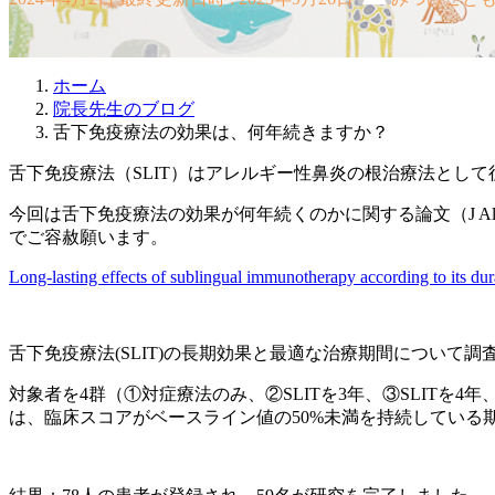
ホーム
院長先生のブログ
舌下免疫療法の効果は、何年続きますか？
舌下免疫療法（SLIT）はアレルギー性鼻炎の根治療法とし
今回は舌下免疫療法の効果が何年続くのかに関する論文（J Allergy C
でご容赦願います。
Long-lasting effects of sublingual immunotherapy according to its dur
舌下免疫療法(SLIT)の長期効果と最適な治療期間について
対象者を4群（①対症療法のみ、②SLITを3年、③SLITを
は、臨床スコアがベースライン値の50%未満を持続している