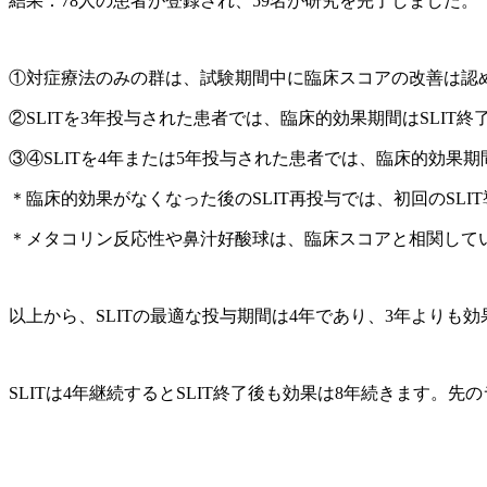
結果：78人の患者が登録され、59名が研究を完了しました。
①対症療法のみの群は、試験期間中に臨床スコアの改善は認
②SLITを3年投与された患者では、臨床的効果期間はSLIT終
③④SLITを4年または5年投与された患者では、臨床的効果期間
＊臨床的効果がなくなった後のSLIT再投与では、初回のSL
＊メタコリン反応性や鼻汁好酸球は、臨床スコアと相関して
以上から、SLITの最適な投与期間は4年であり、3年よりも
SLITは4年継続するとSLIT終了後も効果は8年続きます