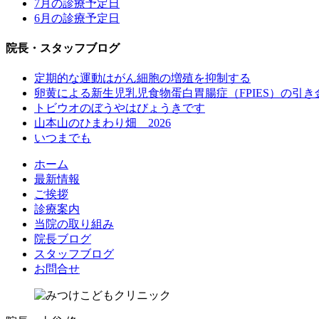
7月の診療予定日
6月の診療予定日
院長・スタッフブログ
定期的な運動はがん細胞の増殖を抑制する
卵黄による新生児乳児食物蛋白胃腸症（FPIES）の引き
トビウオのぼうやはびょうきです
山本山のひまわり畑 2026
いつまでも
ホーム
最新情報
ご挨拶
診療案内
当院の取り組み
院長ブログ
スタッフブログ
お問合せ