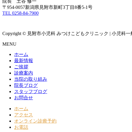
院長 土谷 修一
〒954-0057新潟県見附市新町3丁目8番5-1号
TEL 0258-84-7900
Copyright © 見附市小児科 みつけこどもクリニック | 小児科一般診
MENU
ホーム
最新情報
ご挨拶
診療案内
当院の取り組み
院長ブログ
スタッフブログ
お問合せ
ホーム
アクセス
オンライン診療予約
お電話