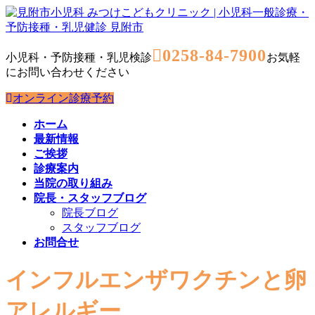
コ
ナ
ン
ビ
テ
ゲ
0258-84-7900
ン
ー
小児科・予防接種・乳児検診
お気軽
ツ
シ
にお問い合わせください
へ
ョ
オンライン診療予約
ス
ン
キ
に
ホーム
ッ
移
最新情報
プ
動
ご挨拶
診療案内
当院の取り組み
院長・スタッフブログ
院長ブログ
スタッフブログ
お問合せ
インフルエンザワクチンと卵
アレルギー