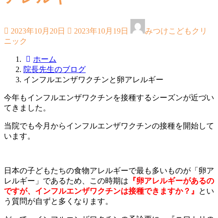
最
2023年10月20日
2023年10月19日
みつけこどもクリ
終
ニック
更
新
ホーム
日
院長先生のブログ
時
インフルエンザワクチンと卵アレルギー
:
今年もインフルエンザワクチンを接種するシーズンが近づい
てきました。
当院でも今月からインフルエンザワクチンの接種を開始して
います。
日本の子どもたちの食物アレルギーで最も多いものが「卵ア
レルギー」であるため、この時期は
『卵アレルギーがあるの
ですが、インフルエンザワクチンは接種できますか？』
とい
う質問が自ずと多くなります。